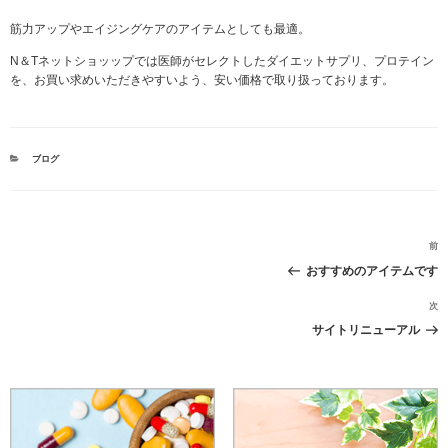
筋力アップやエイジングケアのアイテムとしても最適。
N＆Tネットショッップでは医師がセレクトしたダイエットサプリ、プロテイン
を、お買い求めいただきやすいよう、安い価格で取り扱っております。
カ
ブログ
テ
ゴ
リ
ー
投
前
稿
おすすめのアイテムです
ナ
ビ
次
ゲ
サイトリニューアル
ー
シ
ョ
ン