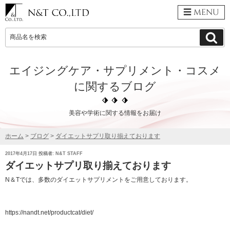
menu
検
検
索
索:
エイジングケア・サプリメント・コスメ
に関するブログ
美容や学術に関する情報をお届け
ホーム
>
ブログ
>
ダイエットサプリ取り揃えております
投
2017年4月17日
投稿者:
N&T STAFF
稿
ダイエットサプリ取り揃えております
日:
N＆Tでは、多数のダイエットサプリメントをご用意しております。
https://nandt.net/productcat/diet/