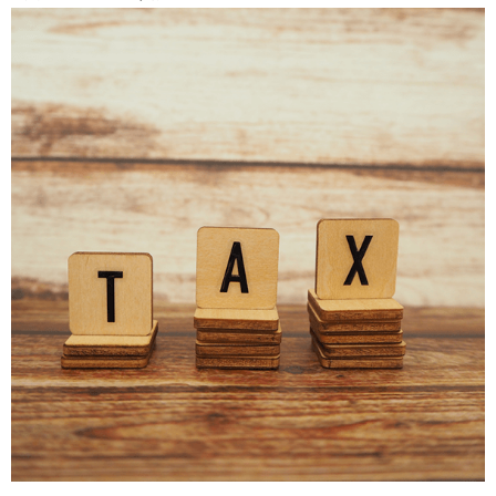
日:
イ
ル
ス
感
染
拡
大
に
伴
う
在
宅
勤
務
実
施
の
お
知
ら
せ”
の