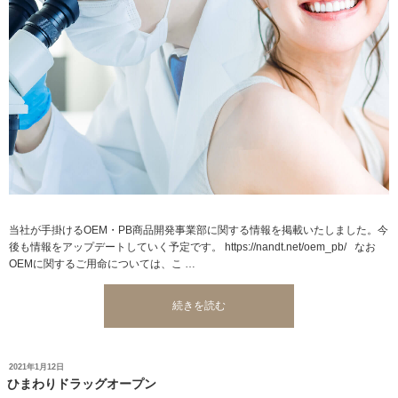
当社が手掛けるOEM・PB商品開発事業部に関する情報を掲載いたしました。今
後も情報をアップデートしていく予定です。 https://nandt.net/oem_pb/ なお
OEMに関するご用命については、こ …
“OEM・
続きを読む
PB
商
品
投
2021年1月12日
開
稿
ひまわりドラッグオープン
発
日: