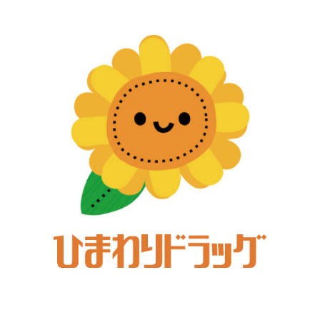
事
業
の
ご
紹
介”
の