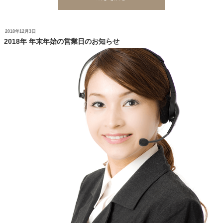
年
GW
の
投
2018年12月3日
営
稿
2018年 年末年始の営業日のお知らせ
業
日:
日
の
お
知
ら
せ”
の