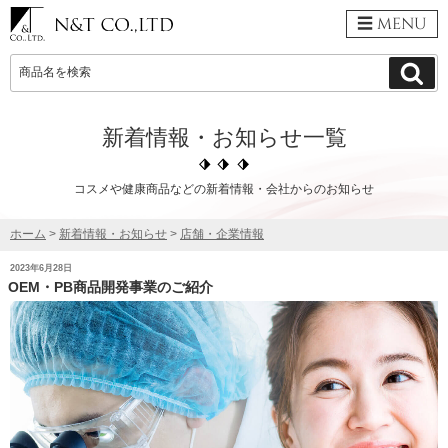
menu
検
検
索
索:
新着情報・お知らせ一覧
コスメや健康商品などの新着情報・会社からのお知らせ
ホーム
>
新着情報・お知らせ
>
店舗・企業情報
投
2023年6月28日
稿
OEM・PB商品開発事業のご紹介
日: