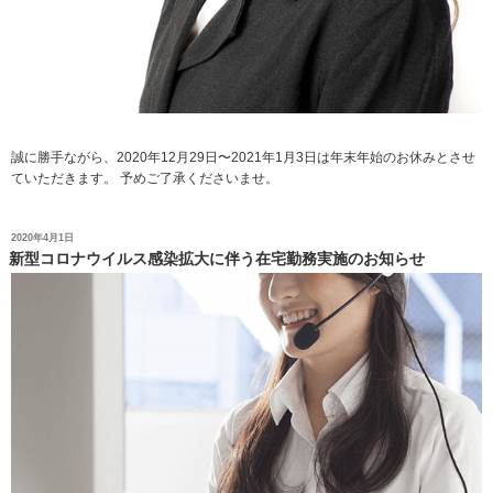
誠に勝手ながら、2020年12月29日〜2021年1月3日は年末年始のお休みとさせ
ていただきます。 予めご了承くださいませ。
投
2020年4月1日
稿
新型コロナウイルス感染拡大に伴う在宅勤務実施のお知らせ
日: