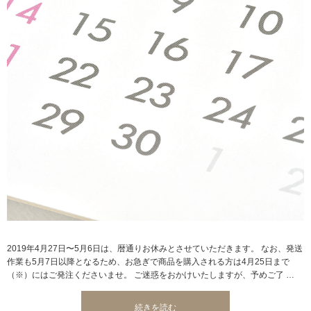
2019年4月27日〜5月6日は、暦通りお休みとさせていただきます。 なお、発送
作業も5月7日以降となるため、お急ぎで商品を購入される方は4月25日まで
（※）にはご発注くださいませ。 ご迷惑をおかけいたしますが、予めご了 …
“2019
続きを読む