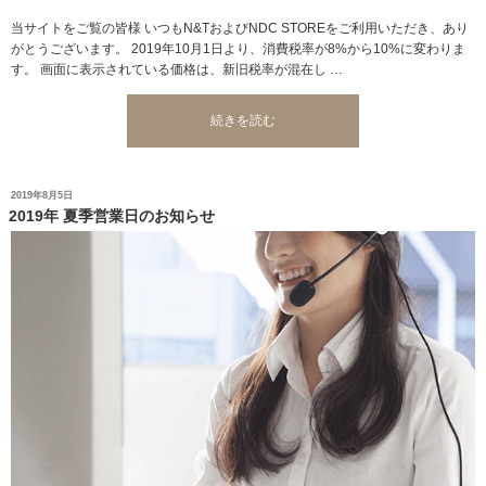
当サイトをご覧の皆様 いつもN&TおよびNDC STOREをご利用いただき、あり
がとうございます。 2019年10月1日より、消費税率が8%から10%に変わりま
す。 画面に表示されている価格は、新旧税率が混在し …
“消
続きを読む
費
税
率
投
2019年8月5日
変
稿
2019年 夏季営業日のお知らせ
更
日:
に
伴
う
お
知
ら
せ”
の