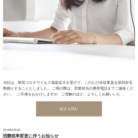
当社は、新型コロナウイルス感染拡大を受けて、このたび全従業員を原則在宅
勤務とすることとしました。 ご用の際は、営業担当の携帯電話までご連絡くだ
さい。 ご不便をおかけしますが、ご理解のほど、よろしくお願いいた …
“新
続きを読む
型
コ
ロ
投
2019年9月4日
ナ
稿
消費税率変更に伴うお知らせ
ウ