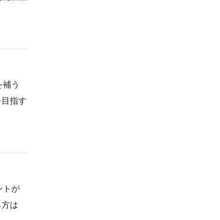
を補う
を目指す
ントが
る方は