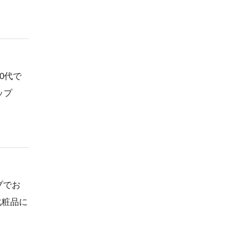
0代で
ップ
プでお
化粧品に