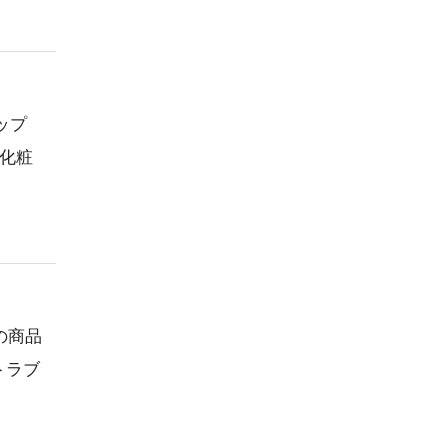
ップ
で化粧
の商品
トラブ