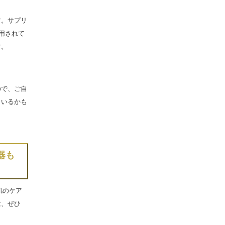
す。サプリ
用されて
す。
ので、ご自
もいるかも
器も
肌
のケア
は、ぜひ